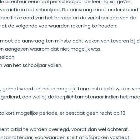
e directeur eenmaal per schooljaar de leerling vrij geven,
vakantie in dat schooljaar. De aanvraag moet ondersteund
pecifieke aard van het beroep en de verlofperiode van de
 met de volgende voorwaarden rekening te houden:
moet de aanvraag ten minste acht weken van tevoren bij 
nen aangeven waarom dat niet mogelijk was.
eslaan.
 van het schooljaar vallen.
ijk, gemotiveerd en indien mogelijk, tenminste acht weken va
ingediend, dan wel bij de leerplichtambtenaar indien het mee
 zo kort mogelijke periode, er bestaat geen recht op 10
ient altijd te worden overlegd, vooraf dan wel achteraf.
lichtambtenaar, voorwaarden stelt of afspraken vastlegt.