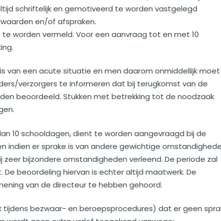
altijd schriftelijk en gemotiveerd te worden vastgelegd
orwaarden en/of afspraken.
re te worden vermeld. Voor een aanvraag tot en met 10
ing.
 is van een acute situatie en men daarom onmiddellijk moet
uders/verzorgers te informeren dat bij terugkomst van de
worden beoordeeld. Stukken met betrekking tot de noodzaak
gen.
 dan 10 schooldagen, dient te worden aangevraagd bij de
den indien er sprake is van andere gewichtige omstandighed
ij zeer bijzondere omstandigheden verleend. De periode zal
. De beoordeling hiervan is echter altijd maatwerk. De
mening van de directeur te hebben gehoord.
ook tijdens bezwaar- en beroepsprocedures) dat er geen spr