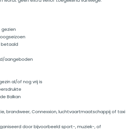
m wordt geen extra verlof toegekend vanwege:
) gezien
/hoogseizoen
s betaald
aald/aangeboden
zin al/of nog vrij is
eersdrukte
 de Balkan
itie, brandweer, Connexxion, luchtvaartmaatschappij of taxi
ganiseerd door bijvoorbeeld sport-, muziek-, of