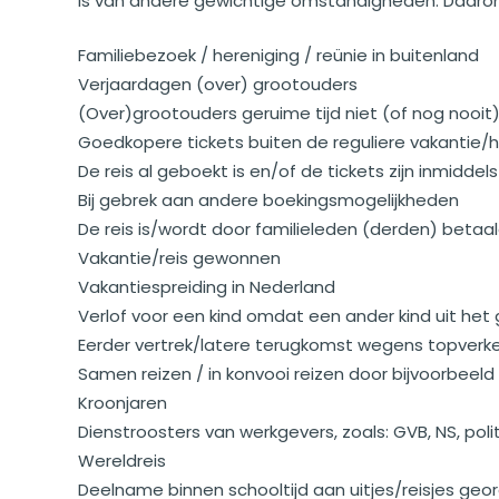
is van andere gewichtige omstandigheden. Daaro
Familiebezoek / hereniging / reünie in buitenland
Verjaardagen (over) grootouders
(Over)grootouders geruime tijd niet (of nog nooit
Goedkopere tickets buiten de reguliere vakantie
De reis al geboekt is en/of de tickets zijn inmiddel
Bij gebrek aan andere boekingsmogelijkheden
De reis is/wordt door familieleden (derden) bet
Vakantie/reis gewonnen
Vakantiespreiding in Nederland
Verlof voor een kind omdat een ander kind uit het ge
Eerder vertrek/latere terugkomst wegens topverk
Samen reizen / in konvooi reizen door bijvoorbeeld
Kroonjaren
Dienstroosters van werkgevers, zoals: GVB, NS, pol
Wereldreis
Deelname binnen schooltijd aan uitjes/reisjes geor