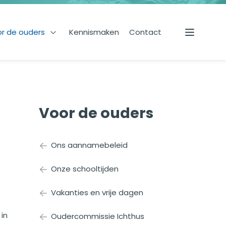
r de ouders
Kennismaken
Contact
s onderwijs
Open Voor de ouders
Menu
Voor de ouders
Ons aannamebeleid
Onze schooltijden
Vakanties en vrije dagen
in
Oudercommissie Ichthus