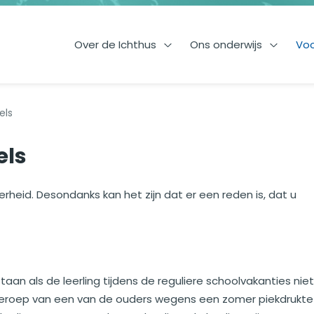
Over de Ichthus
Ons onderwijs
Voo
Open Over de Ichthus
Open On
els
els
erheid. Desondanks kan het zijn dat er een reden is, dat u
aan als de leerling tijdens de reguliere schoolvakanties niet
beroep van een van de ouders wegens een zomer piekdrukte 